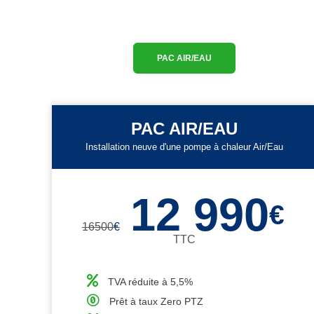
PAC AIR/EAU
PAC AIR/EAU
Installation neuve d'une pompe à chaleur Air/Eau
12 990
€
16500
€
TTC
TVA réduite à 5,5%
Prêt à taux Zero PTZ