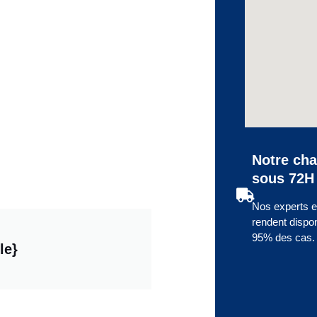
Notre cha
sous 72H à
Nos experts en
rendent dispo
95% des cas.
le}