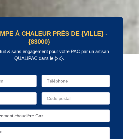
MPE À CHALEUR PRÈS DE {VILLE} -
{83000}
atuit & sans engagement pour votre PAC par un artisan
QUALIPAC dans le {xx}.