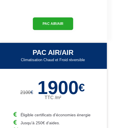
PAC AIR/AIR
PAC AIR/AIR
Climatisation Chaud et Froid réversible
1900
€
2100
€
TTC /m²
Éligible certificats d'économies énergie
Jusqu'à 250€ d'aides.