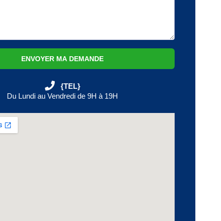
ENVOYER MA DEMANDE
{TEL}
Du Lundi au Vendredi de 9H à 19H