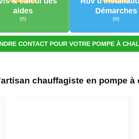
vis & calcul des
Rdv d'installati
aides
Démarches
{t5}
{t6}
NDRE CONTACT POUR VOTRE POMPE À CHA
artisan chauffagiste en pompe à c