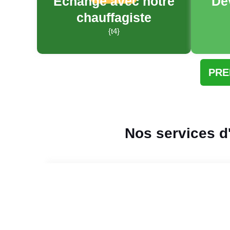
Échange avec notre
De
chauffagiste
{t4}
PRE
Nos services d'