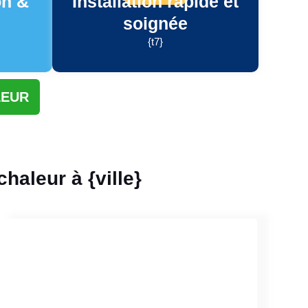
on &
Installation rapide et
soignée
{t7}
LEUR
haleur à {ville}