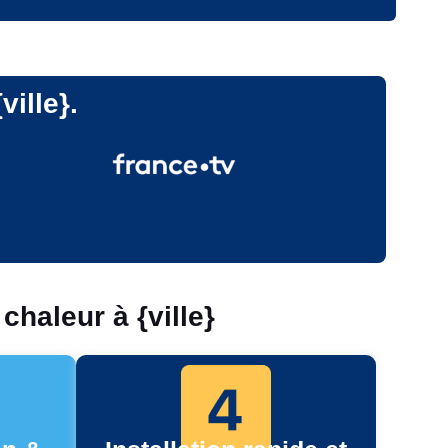
ville}.
haleur à {ville}