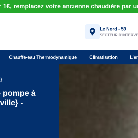
r 1€, remplacez votre ancienne chaudière par 
Le Nord - 59
SECTEUR D'INTERV
Chauffe-eau Thermodynamique
Climatisation
L’e
}
de pompe à
ille} -