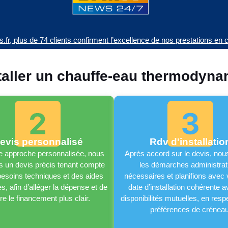
és.fr, plus de 74 clients confirment l’excellence de nos prestations en
taller un chauffe-eau thermodyna
evis personnalisé
Rdv d'installatio
 approche personnalisée, nous
Après accord sur le devis, nous
s un devis précis tenant compte
les démarches administrat
esoins techniques et des aides
nécessaires et planifions avec
s, afin d’alléger la dépense et de
date d’installation cohérente 
re le financement plus clair.
disponibilités mutuelles, en resp
préférences de créneau