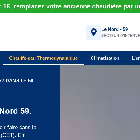
r 1€, remplacez votre ancienne chaudière par 
Le Nord - 59
SECTEUR D'INTERV
Chauffe-eau Thermodynamique
Climatisation
L’e
7 DANS LE 59
Nord 59.
ir-faire dans la
 (CET). En