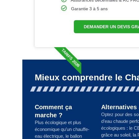
Garantie 3 à 5 ans
DEMANDER UN DEVIS GR
TARIFS 2026
Mieux comprendre le Ch
Comment ça
Alternatives
marche ?
Optez pour des so
d’eau chaude perf
Plus écologique et plus
écologiques : le C
économique qu’un chauffe-
grâce au soleil, la
eau électrique, le ballon