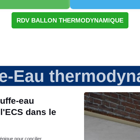
RDV BALLON THERMODYNAMIQUE
fe-Eau thermodyn
auffe-eau
l'ECS dans le
gique pour concilier