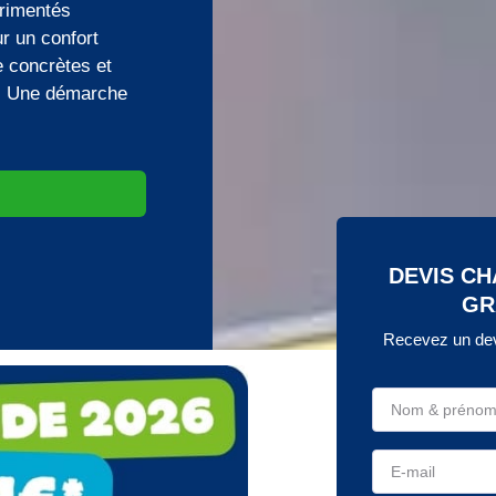
érimentés
r un confort
 concrètes et
e. Une démarche
DEVIS C
GR
Recevez un dev