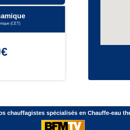
ynamique
amique (CET)
0
€
 nos chauffagistes spécialisés en Chauffe-eau 