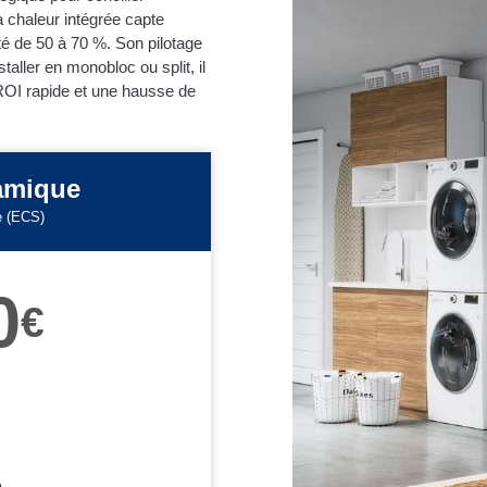
 chaleur intégrée capte
cité de 50 à 70 %. Son pilotage
taller en monobloc ou split, il
ROI rapide et une hausse de
amique
e (ECS)
0
€
O