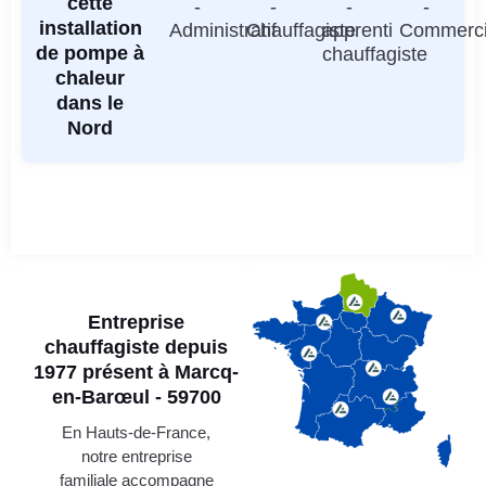
cette
-
-
-
-
installation
Administratif
Chauffagiste
apprenti
Commerci
de pompe à
chauffagiste
chaleur
dans le
Nord
Entreprise
chauffagiste depuis
1977 présent à Marcq-
en-Barœul - 59700
En Hauts-de-France,
notre entreprise
familiale accompagne