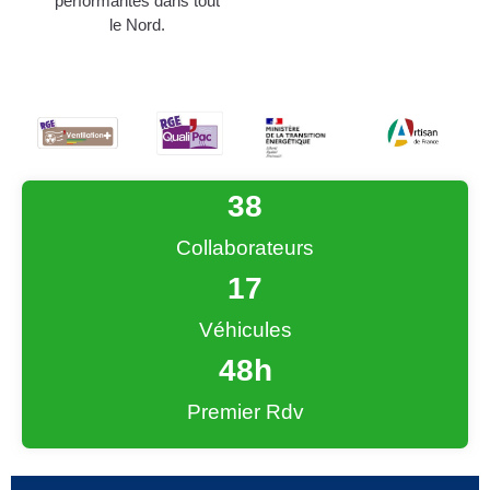
performantes dans tout
le Nord.
38
Collaborateurs
17
Véhicules
48
h
Premier Rdv