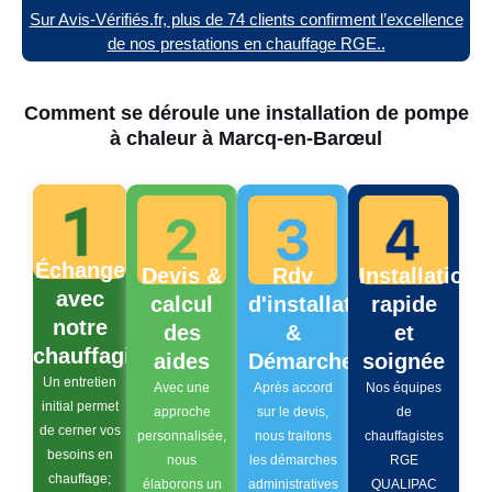
Sur Avis-Vérifiés.fr, plus de 74 clients confirment l’excellence
de nos prestations en chauffage RGE..
Comment se déroule une installation de pompe
à chaleur à Marcq-en-Barœul
Échange
Devis &
Rdv
Installation
avec
calcul
d'installation
rapide
notre
des
&
et
chauffagiste
aides
Démarches
soignée
Un entretien
Avec une
Après accord
Nos équipes
initial permet
approche
sur le devis,
de
de cerner vos
personnalisée,
nous traitons
chauffagistes
besoins en
nous
les démarches
RGE
chauffage;
élaborons un
administratives
QUALIPAC