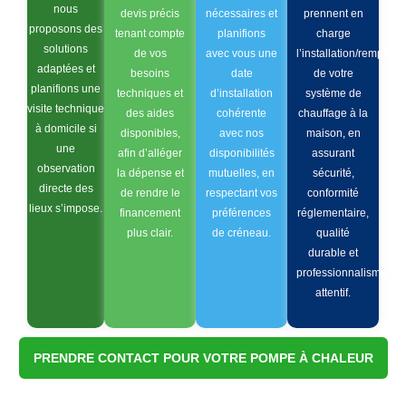
nous
devis précis
nécessaires et
prennent en
proposons des
tenant compte
planifions
charge
solutions
de vos
avec vous une
l’installation/remplac
adaptées et
besoins
date
de votre
planifions une
techniques et
d’installation
système de
visite technique
des aides
cohérente
chauffage à la
à domicile si
disponibles,
avec nos
maison, en
une
afin d’alléger
disponibilités
assurant
observation
la dépense et
mutuelles, en
sécurité,
directe des
de rendre le
respectant vos
conformité
lieux s’impose.
financement
préférences
réglementaire,
plus clair.
de créneau.
qualité
durable et
professionnalisme
attentif.
PRENDRE CONTACT POUR VOTRE POMPE À CHALEUR