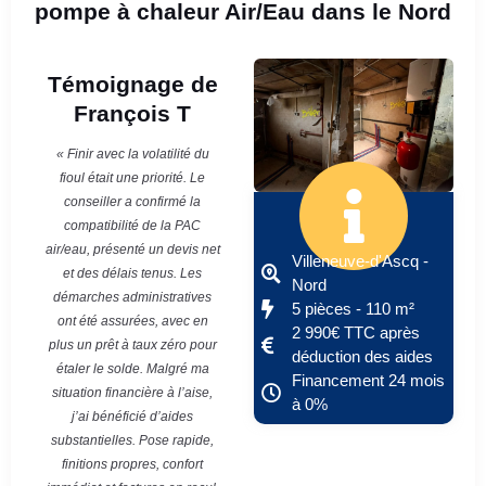
pompe à chaleur Air/Eau dans le Nord
Témoignage de
François T
« Finir avec la volatilité du
fioul était une priorité. Le
conseiller a confirmé la
compatibilité de la PAC
air/eau, présenté un devis net
Villeneuve-d'Ascq -
et des délais tenus. Les
Nord
démarches administratives
5 pièces - 110 m²
ont été assurées, avec en
2 990€ TTC après
plus un prêt à taux zéro pour
déduction des aides
étaler le solde. Malgré ma
Financement 24 mois
situation financière à l’aise,
à 0%
j’ai bénéficié d’aides
substantielles. Pose rapide,
finitions propres, confort