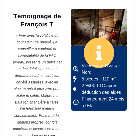
Témoignage de
François T
« Finir avec la volatilité du
fioul était une priorité. Le
conseiller a confirmé la
compatibilité de la PAC
air/eau, présenté un devis net
Villeneuve-d'Ascq -
et des délais tenus. Les
Nord
démarches administratives
5 pièces - 110 m²
ont été assurées, avec en
2 990€ TTC après
plus un prêt à taux zéro pour
déduction des aides
étaler le solde. Malgré ma
Financement 24 mois
situation financière à l’aise,
à 0%
j’ai bénéficié d’aides
substantielles. Pose rapide,
finitions propres, confort
immédiat et factures en recul.
Mon budget reste sous