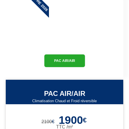
OFFRE 2026
PAC AIR/AIR
PAC AIR/AIR
Climatisation Chaud et Froid réversible
1900
€
2100
€
TTC /m²