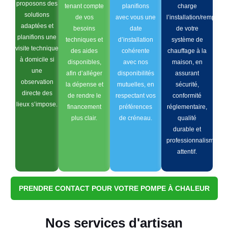
proposons des
tenant compte
planifions
charge
solutions
de vos
avec vous une
l’installation/remplac
adaptées et
besoins
date
de votre
planifions une
techniques et
d’installation
système de
visite technique
des aides
cohérente
chauffage à la
à domicile si
disponibles,
avec nos
maison, en
une
afin d’alléger
disponibilités
assurant
observation
la dépense et
mutuelles, en
sécurité,
directe des
de rendre le
respectant vos
conformité
lieux s’impose.
financement
préférences
réglementaire,
plus clair.
de créneau.
qualité
durable et
professionnalisme
attentif.
PRENDRE CONTACT POUR VOTRE POMPE À CHALEUR
Nos services d'artisan