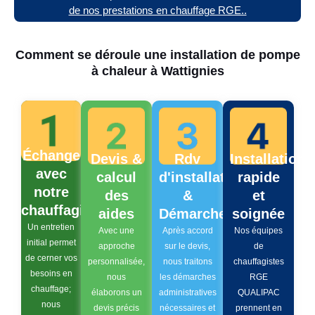
de nos prestations en chauffage RGE..
Comment se déroule une installation de pompe
à chaleur à Wattignies
Échange
Devis &
Rdv
Installation
avec
calcul
d'installation
rapide
notre
des
&
et
chauffagiste
aides
Démarches
soignée
Un entretien
Avec une
Après accord
Nos équipes
initial permet
approche
sur le devis,
de
de cerner vos
personnalisée,
nous traitons
chauffagistes
besoins en
nous
les démarches
RGE
chauffage;
élaborons un
administratives
QUALIPAC
nous
devis précis
nécessaires et
prennent en