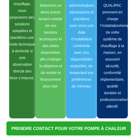
chauffage;
élaborons un
administratives
QUALIPAC
nous
devis précis
nécessaires et
prennent en
proposons des
tenant compte
planifions
charge
solutions
de vos
avec vous une
l’installation/remplac
adaptées et
besoins
date
de votre
planifions une
techniques et
d’installation
système de
visite technique
des aides
cohérente
chauffage à la
à domicile si
disponibles,
avec nos
maison, en
une
afin d’alléger
disponibilités
assurant
observation
la dépense et
mutuelles, en
sécurité,
directe des
de rendre le
respectant vos
conformité
lieux s’impose.
financement
préférences
réglementaire,
plus clair.
de créneau.
qualité
durable et
professionnalisme
attentif.
PRENDRE CONTACT POUR VOTRE POMPE À CHALEUR