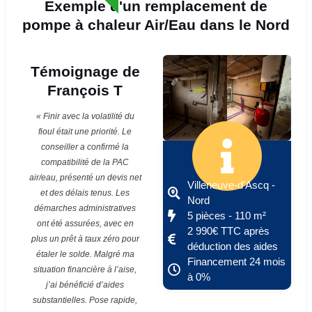
Exemple d'un remplacement de
pompe à chaleur Air/Eau dans le Nord
Témoignage de
François T
« Finir avec la volatilité du
fioul était une priorité. Le
conseiller a confirmé la
compatibilité de la PAC
air/eau, présenté un devis net
Villeneuve-d'Ascq -
et des délais tenus. Les
Nord
démarches administratives
5 pièces - 110 m²
ont été assurées, avec en
2 990€ TTC après
plus un prêt à taux zéro pour
déduction des aides
étaler le solde. Malgré ma
Financement 24 mois
situation financière à l’aise,
à 0%
j’ai bénéficié d’aides
substantielles. Pose rapide,