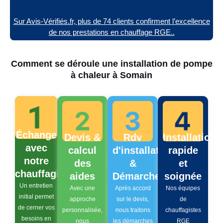
Sur Avis-Vérifiés.fr, plus de 74 clients confirment l’excellence
de nos prestations en chauffage RGE..
Comment se déroule une installation de pompe
à chaleur à Somain
Échange
Devis &
Rdv
Installation
avec
calcul
d'installation
rapide
notre
des
&
et
chauffagiste
aides
Démarches
soignée
Un entretien
Avec une
Après accord
Nos équipes
initial permet
approche
sur le devis,
de
de cerner vos
personnalisée,
nous traitons
chauffagistes
besoins en
nous
les démarches
RGE