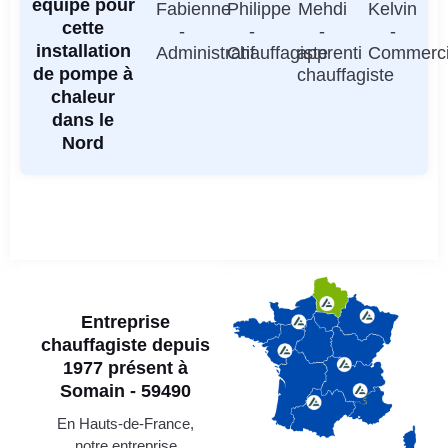
équipe pour
Fabienne
Philippe
Mehdi
Kelvin
cette
-
-
-
-
installation
Administratif
Chauffagiste
apprenti
Commerci
de pompe à
chauffagiste
chaleur
dans le
Nord
Entreprise
chauffagiste depuis
1977 présent à
Somain - 59490
En Hauts-de-France,
notre entreprise