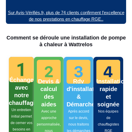
Sur Avis-Vérifiés.fr, plus de 74 clients confirment l’excellence
de nos prestations en chauffage RGE..
Comment se déroule une installation de pompe
à chaleur à Wattrelos
Échange
Devis &
Rdv
Installation
avec
calcul
d'installation
rapide
notre
des
&
et
chauffagiste
aides
Démarches
soignée
Un entretien
Avec une
Après accord
Nos équipes
initial permet
approche
sur le devis,
de
de cerner vos
personnalisée,
nous traitons
chauffagistes
besoins en
nous
les démarches
RGE