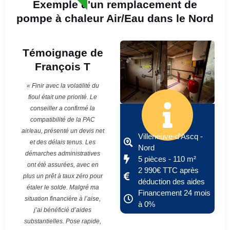
Exemple d'un remplacement de
pompe à chaleur Air/Eau dans le Nord
Témoignage de
François T
« Finir avec la volatilité du
fioul était une priorité. Le
conseiller a confirmé la
compatibilité de la PAC
air/eau, présenté un devis net
Villeneuve-d'Ascq -
et des délais tenus. Les
Nord
démarches administratives
5 pièces - 110 m²
ont été assurées, avec en
2 990€ TTC après
plus un prêt à taux zéro pour
déduction des aides
étaler le solde. Malgré ma
Financement 24 mois
situation financière à l’aise,
à 0%
j’ai bénéficié d’aides
substantielles. Pose rapide,