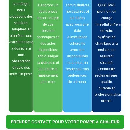
chauffage;
élaborons un
administratives
QUALIPAC
nous
devis précis
nécessaires et
prennent en
proposons des
tenant compte
planifions
charge
solutions
de vos
avec vous une
l’installation/remplac
adaptées et
besoins
date
de votre
planifions une
techniques et
d’installation
système de
visite technique
des aides
cohérente
chauffage à la
à domicile si
disponibles,
avec nos
maison, en
une
afin d’alléger
disponibilités
assurant
observation
la dépense et
mutuelles, en
sécurité,
directe des
de rendre le
respectant vos
conformité
lieux s’impose.
financement
préférences
réglementaire,
plus clair.
de créneau.
qualité
durable et
professionnalisme
attentif.
PRENDRE CONTACT POUR VOTRE POMPE À CHALEUR