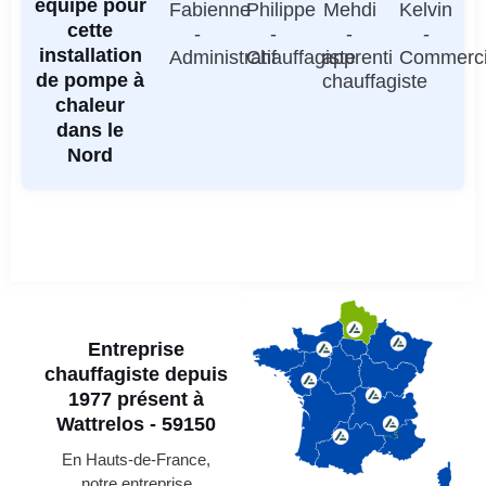
équipe pour
Fabienne
Philippe
Mehdi
Kelvin
cette
-
-
-
-
installation
Administratif
Chauffagiste
apprenti
Commerci
de pompe à
chauffagiste
chaleur
dans le
Nord
Entreprise
chauffagiste depuis
1977 présent à
Wattrelos - 59150
En Hauts-de-France,
notre entreprise