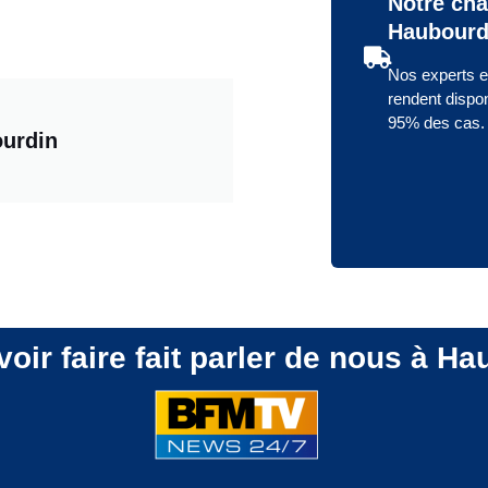
Notre cha
Haubourd
Nos experts e
rendent dispo
95% des cas.
urdin
voir faire fait parler de nous à Ha