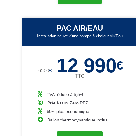
PAC AIR/EAU
Installation neuve d'une pompe à chaleur Air/Eau
12 990
€
16500
€
TTC
TVA réduite à 5,5%
Prêt à taux Zero PTZ
60% plus économique.
Ballon thermodynamique inclus