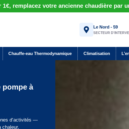
r 1€, remplacez votre ancienne chaudière par 
Le Nord - 59
SECTEUR D'INTERV
Chauffe-eau Thermodynamique
Climatisation
L’e
de pompe à
nes d’activités —
 chaleur.