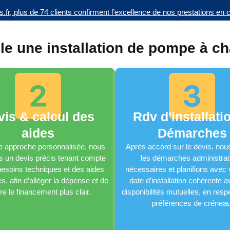
és.fr, plus de 74 clients confirment l’excellence de nos prestations en
e une installation de pompe à ch
vis & calcul des
Rdv d'installati
aides
Démarches
 approche personnalisée, nous
Après accord sur le devis, nous
s un devis précis tenant compte
les démarches administrat
esoins techniques et des aides
nécessaires et planifions avec
s, afin d’alléger la dépense et de
date d’installation cohérente 
re le financement plus clair.
disponibilités mutuelles, en resp
préférences de créneau