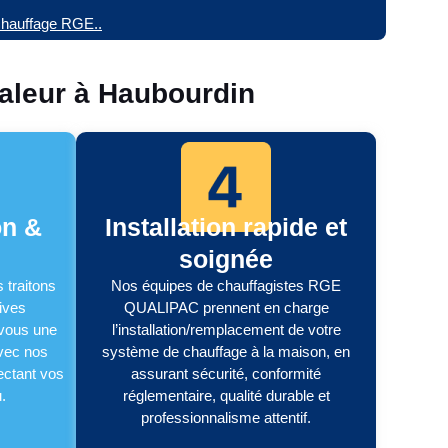
 chauffage RGE..
aleur à Haubourdin
on &
Installation rapide et
soignée
 traitons
Nos équipes de chauffagistes RGE
ives
QUALIPAC prennent en charge
 vous une
l’installation/remplacement de votre
avec nos
système de chauffage à la maison, en
ectant vos
assurant sécurité, conformité
.
réglementaire, qualité durable et
professionnalisme attentif.