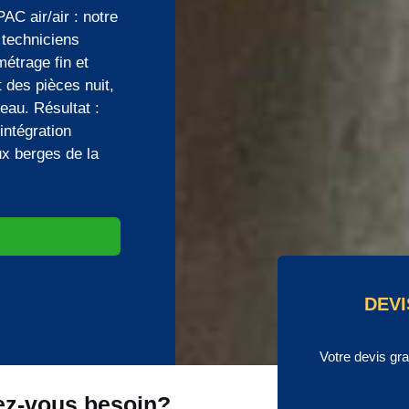
C air/air : notre
techniciens
étrage fin et
t des pièces nuit,
’eau. Résultat :
ntégration
ux berges de la
DEVI
Votre devis gr
ez-vous besoin?